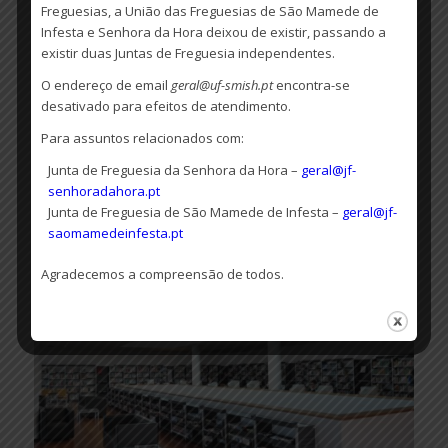
Freguesias, a União das Freguesias de São Mamede de
14h – 17h
Infesta e Senhora da Hora deixou de existir, passando a
existir duas Juntas de Freguesia independentes.
O endereço de email
geral@uf-smish.pt
encontra-se
CENTRO EMPRESARIAL DE MATOSINHOS
desativado para efeitos de atendimento.
CASA DA JUVENTUDE
Para assuntos relacionados com:
Junta de Freguesia da Senhora da Hora –
geral@jf-
BIBLIOTECA
senhoradahora.pt
Junta de Freguesia de São Mamede de Infesta –
geral@jf-
saomamedeinfesta.pt
Agradecemos a compreensão de todos.
Biblioteca