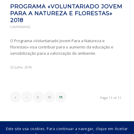
PROGRAMA «VOLUNTARIADO JOVEM
PARA A NATUREZA E FLORESTAS»
2018
CAMPANHAS
O Programa «Voluntariado Jovem Para a Natureza e
Florestas» visa contribuir para o aumento da educação e
sensibilização para a valorização do ambiente.
23 Julho, 2018
«
‹
9
10
11
Page 11 of 11
Este site usa cookies. Para continuar a navegar, clique em Aceitar
© 2017 União de Freguesias de São Mamede de Infesta e Senhora da